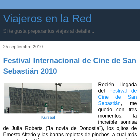
Viajeros en la Red
Si te gusta preparar tus viajes al detalle...
25 septiembre 2010
Festival Internacional de Cine de San
Sebastián 2010
Recién llegada
del
Festival de
Cine de San
Sebastián
, me
quedo con tres
momentos: la
Kursaal
increible sonrisa
de Julia Roberts ("la novia de Donostia"), los ojitos de
Ernesto Alterio y las barras repletas de pinchos, a cual más