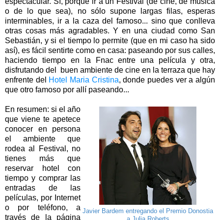
espectacular. Sí, porque ir a un Festival (de cine, de música
o de lo que sea), no sólo supone largas filas, esperas
interminables, ir a la caza del famoso... sino que conlleva
otras cosas más agradables. Y en una ciudad como San
Sebastián, y si el tiempo lo permite (que en mi caso ha sido
así), es fácil sentirte como en casa: paseando por sus calles,
haciendo tiempo en la Fnac entre una película y otra,
disfrutando del buen ambiente de cine en la terraza que hay
enfrente del
Hotel Maria Cristina
, donde puedes ver a algún
que otro famoso por allí paseando...
En resumen: si el año
que viene te apetece
conocer en persona
el ambiente que
rodea al Festival, no
tienes más que
reservar hotel con
tiempo y comprar las
entradas de las
películas, por Internet
o por teléfono, a
Javier Bardem entregando el Premio Donostia
través de la página
a Julia Roberts